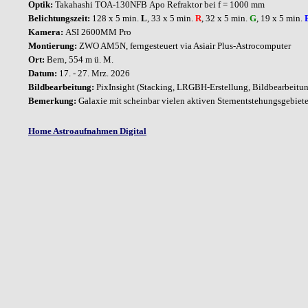
Optik:
Takahashi TOA-130NFB
Apo Refraktor bei f = 1000 mm
Belichtungszeit:
128 x 5 min.
L
, 33 x 5 min.
R
, 32 x 5 min.
G
, 19 x 5 min.
Kamera:
ASI 2600MM Pro
Montierung:
ZWO AM5N,
ferngesteuert via Asiair Plus-Astrocomputer
Ort:
Bern,
554 m ü. M.
Datum:
17. - 27. Mrz. 2026
Bildbearbeitung:
PixInsight
(Stacking, LRGBH-Erstellung, Bildbearbeitu
Bemerkung
:
Galaxie mit scheinbar vielen aktiven Sternentstehungsgebiet
Home Astroaufnahmen Digital