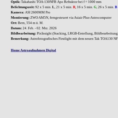
Optik:
Takahashi TOA-130NFB
Apo Refraktor bei f = 1000 mm
Belichtungszeit:
92 x 5 min.
L
, 21 x 5 min.
R
, 16 x 5 min.
G
, 26 x 5 min.
B
Kamera:
ASI 2600MM Pro
Montierung:
ZWO AM5N,
ferngesteuert via Asiair Plus-Astrocomputer
Ort:
Bern,
554 m ü. M.
Datum:
24. Feb. - 02. Mrz. 2026
Bildbearbeitung:
PixInsight
(Stacking, LRGB-Erstellung, Bildbearbeitun
Bemerkung
:
Astrofotografisches Firstlight mit dem neuen Tak TOA130 N
Home Astroaufnahmen Digital