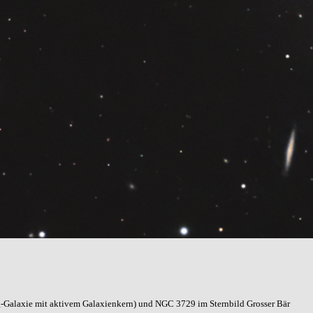
g-Galaxie mit aktivem Galaxienkern) und NGC 3729
im Sternbild Grosser Bär