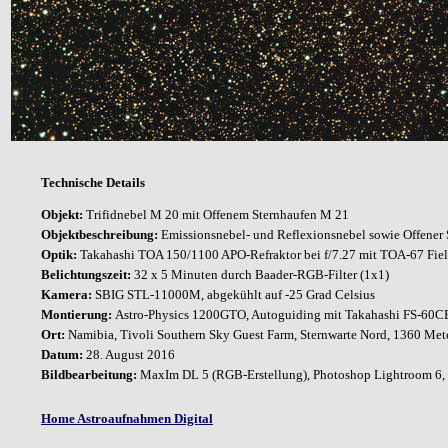
Technische Details
Objekt:
Trifidnebel M 20 mit Offenem Sternhaufen M 21
Objektbeschreibung:
Emissionsnebel- und Reflexionsnebel sowie Offener 
Optik:
Takahashi TOA 150/1100 APO-Refraktor bei
f/7.27 mit TOA-67 Fiel
Belichtungszeit:
32 x 5 Minuten durch Baader-RGB-Filter (1x1)
Kamera:
SBIG STL-11000M, abgekühlt auf -25 Grad Celsius
Montierung:
Astro-Physics 1200GTO, Autoguiding mit Takahashi FS-60CB 
Ort:
Namibia, Tivoli Southern Sky Guest Farm, Sternwarte Nord, 1360 Met
Datum:
28. August 2016
Bildbearbeitung:
MaxIm DL 5 (RGB-Erstellung), Photoshop Lightroom 6, 
Home Astroaufnahmen Digital