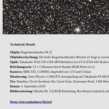
Technische Details
Objekt:
Kugelsternhaufen M 22
Objektbeschreibung:
Der helle Kugelsternhaufen Messier 22 liegt in einem
Optik:
Takahashi TOA 150/1100 APO-Refraktor bei f/5.6 (TOA-645 Reduce
Belichtungszeit:
15 x 5 Minuten durch Baader-RGB-Filter (1x1)
Kamera:
SBIG STL-11000M, abgekühlt auf -25 Grad Celsius
Montierung:
Astro-Physics 1200GTO, Autoguiding mit Takahashi FS-60CB 
Ort:
Namibia, Tivoli Southern Sky Guest Farm, Sternwarte Nord, 1360 Met
Datum:
4. September 2016
Bildbearbeitung:
MaxIm DL 5 (LRGB-Erstellung, Rot-Kanal zusätzlich als
Home Astroaufnahmen Digital