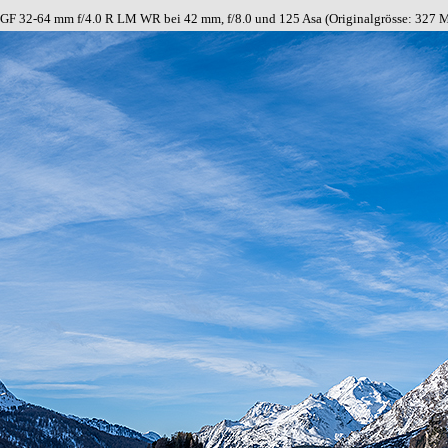
 GF 32-64 mm f/4.0 R LM WR
bei
42 mm, f/8.0 und 125 Asa (Originalgrös
se: 327 