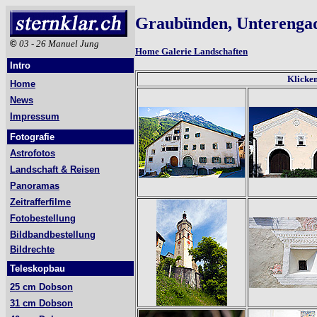
Graubünden, Unterengad
©
03 - 26 Manuel Jung
Home Galerie Landschaften
Intro
Klicken
Home
News
Impressum
Fotografie
Astrofotos
Landschaft & Reisen
Panoramas
Zeitrafferfilme
Fotobestellung
Bildbandbestellung
Bildrechte
Teleskopbau
25 cm Dobson
31 cm Dobson