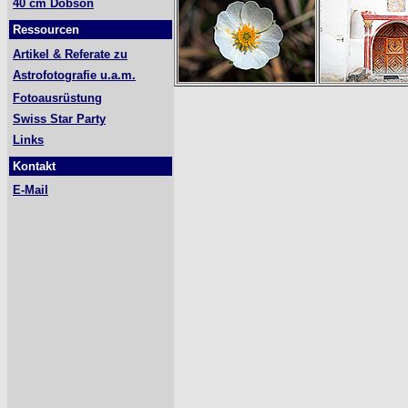
40 cm Dobson
Ressourcen
Artikel & Referate zu
Astrofotografie u.a.m.
Fotoausrüstung
Swiss Star Party
Links
Kontakt
E-Mail