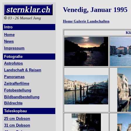
Venedig, Januar 1995
©
03 - 26 Manuel Jung
Home Galerie Landschaften
Intro
Kli
Home
News
Impressum
Fotografie
Astrofotos
Landschaft & Reisen
Panoramas
Zeitrafferfilme
Fotobestellung
Bildbandbestellung
Bildrechte
Teleskopbau
25 cm Dobson
31 cm Dobson